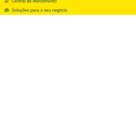
Central de Atendimento
Soluções para o seu negócio
Suporte ao cliente com contrato
Ouvidoria
Denúncia
Sobre os Correios
Identidade corporativa
Educação e cultura
Código de ética
Transparência e prestação de contas
Política de Privacidade e Notas Legais
Outros Sites